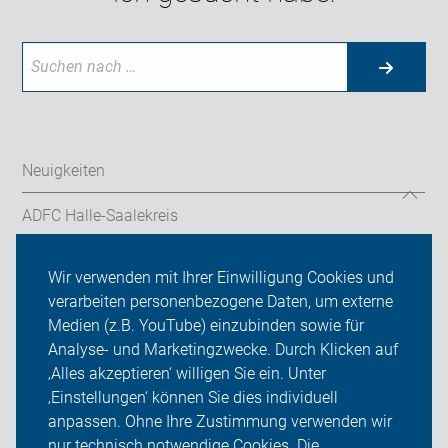
Neuigkeiten
ADFC Halle-Saalekreis
Aufs Rad
Wir verwenden mit Ihrer Einwilligung Cookies und
verarbeiten personenbezogene Daten, um externe
Verkehrspolitik
Medien (z.B. YouTube) einzubinden sowie für
Analyse- und Marketingzwecke. Durch Klicken auf
Sei dabei
‚Alles akzeptieren‘ willigen Sie ein. Unter
Presse
‚Einstellungen‘ können Sie dies individuell
anpassen. Ohne Ihre Zustimmung verwenden wir
Login
nur technisch notwendige Cookies. Die