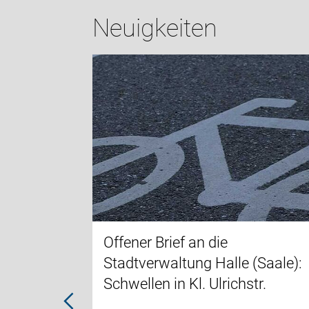
Neuigkeiten
 zum
feld
5 das
 am Schloss
ren werden
 eine davon
Offener Brief an die
Stadtverwaltung Halle (Saale):
Schwellen in Kl. Ulrichstr.