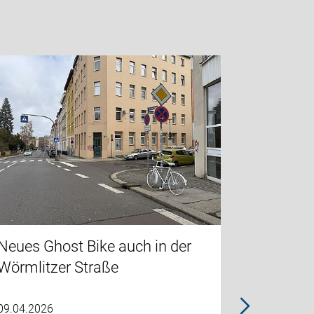
Neues Ghost Bike auch in der
ADFC err
Wörmlitzer Straße
Friedric
09.04.2026
01.04.2026