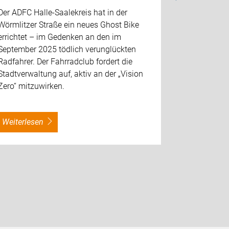
Der ADFC Halle-Saalekreis hat in der
Der ADFC H
Wörmlitzer Straße ein neues Ghost Bike
Friedrichs
errichtet – im Gedenken an den im
Ghost Bike 
September 2025 tödlich verunglückten
gedenken, d
Radfahrer. Der Fahrradclub fordert die
verunglückt
Stadtverwaltung auf, aktiv an der „Vision
Land zum H
Zero“ mitzuwirken.
weiterlesen
weiterles