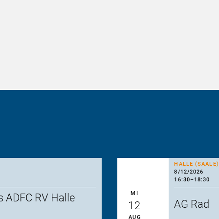
HALLE (SAALE)
8/12/2026
16:30
–
18:30
MI
s ADFC RV Halle
AG Rad
12
AUG