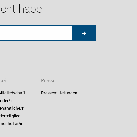
cht habe:
bei
Presse
itgliedschaft
Pressemitteilungen
nder*in
enamtliche/r
dermitglied
nenhelfer/in