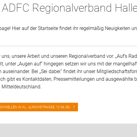
ADFC Regionalverband Halle
e! Hier auf der Startseite findet ihr regelmäßig Neuigkeiten u
ir uns, unsere Arbeit und unseren Regionalverband vor. „Auf's R
, unter „Augen auf“ hingegen setzen wir uns mit der mangelhaft
 auseinander. Bei „Sei dabei“ findet ihr unser Mitgliedschaftsfo
ich gibt es Kontaktdaten, Pressemitteilungen und ausgewählte b
 Mitteldeutschland.
HWELLEN IN KL. ULRICHSTRASSE, 12.06.26)