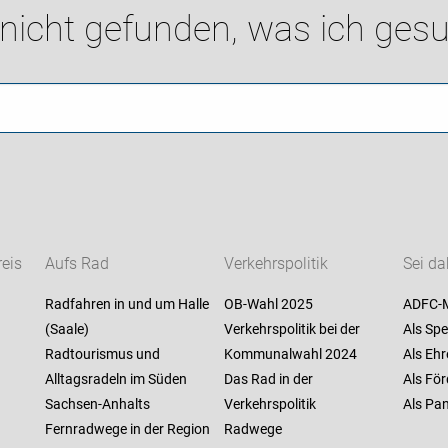
 nicht gefunden, was ich gesu
eis
Aufs Rad
Verkehrspolitik
Sei da
Radfahren in und um Halle
OB-Wahl 2025
ADFC-M
(Saale)
Verkehrspolitik bei der
Als Spe
Radtourismus und
Kommunalwahl 2024
Als Ehr
Alltagsradeln im Süden
Das Rad in der
Als För
Sachsen-Anhalts
Verkehrspolitik
Als Pan
Fernradwege in der Region
Radwege