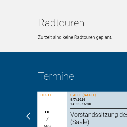
Radtouren
Zurzeit sind keine Radtouren geplant.
Termine
HEUTE
HALLE (SAALE)
8/7/2026
14:00
–
16:30
FR
Vorstandssitzung de
7
(Saale)
AUG